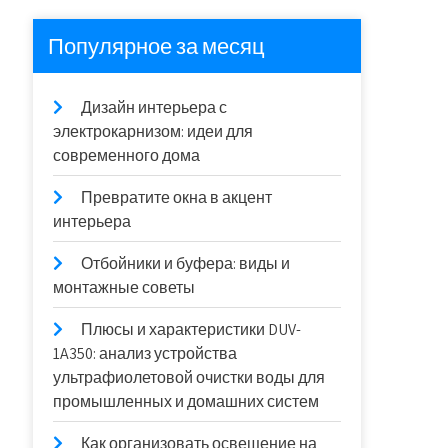
Популярное за месяц
Дизайн интерьера с
электрокарнизом: идеи для
современного дома
Превратите окна в акцент
интерьера
Отбойники и буфера: виды и
монтажные советы
Плюсы и характеристики DUV-
1A350: анализ устройства
ультрафиолетовой очистки воды для
промышленных и домашних систем
Как организовать освещение на