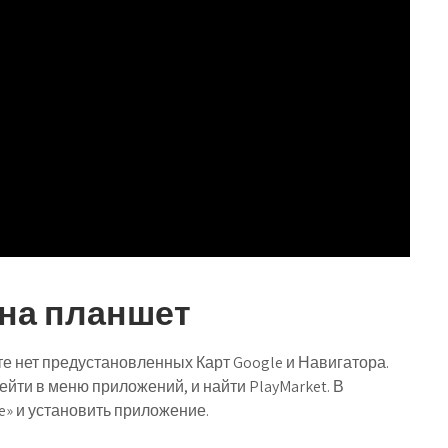
 на планшет
те нет предустановленных Карт Google и Навигатора.
рейти в меню приложений, и найти PlayMarket. В
e» и установить приложение.