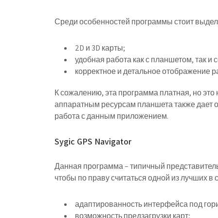
Среди особенностей программы стоит выдел
2D и 3D карты;
удобная работа как с планшетом, так и
корректное и детальное отображение ра
К сожалению, эта программа платная, но это
аппаратным ресурсам планшета также дает о 
работа с данным приложением.
Sygic GPS Navigator
Данная программа – типичный представитель
чтобы по праву считаться одной из лучших в 
адаптированность интерфейса под гор
возможность предзагрузки карт;