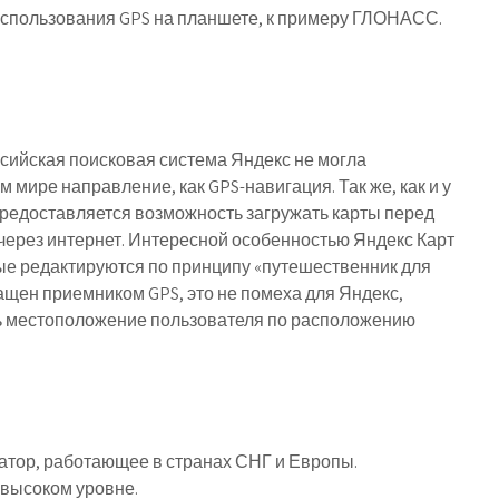
использования GPS на планшете, к примеру ГЛОНАСС.
оссийская поисковая система Яндекс не могла
мире направление, как GPS-навигация. Так же, как и у
предоставляется возможность загружать карты перед
 через интернет. Интересной особенностью Яндекс Карт
ые редактируются по принципу «путешественник для
щен приемником GPS, это не помеха для Яндекс,
ть местоположение пользователя по расположению
гатор, работающее в странах СНГ и Европы.
высоком уровне.