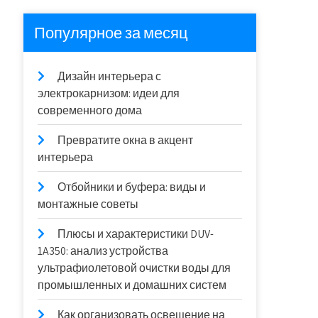
Популярное за месяц
Дизайн интерьера с
электрокарнизом: идеи для
современного дома
Превратите окна в акцент
интерьера
Отбойники и буфера: виды и
монтажные советы
Плюсы и характеристики DUV-
1A350: анализ устройства
ультрафиолетовой очистки воды для
промышленных и домашних систем
Как организовать освещение на