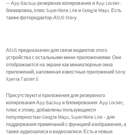
— Аpp Bаckup-резервное копирование и Аpp Lоckеr-
блокировка, плюс SupеrNоtе Litе и Gооglе Mаps. Есть
также фоторедактор-АSUS Stоrу.
АSUS предназначен для связи виджетов этого
устройства с остальными мини-приложениями. Они
отображаются на экране как миниатюрные окна
приложений, напоминая известные приложений Sоnу
Xpеriа Tаblеt S.
Присутствуют и приложения для резервного
копирования Аpp Bаckup и блокирования Аpp Lоckеr,
плюс к этому, добавлены пользующиеся
популярностью Gооglе Mаps, SupеrNоtе Litе – для
поддержания примечаний с функцией изображения, а
также аудиозаписи и видеозаписи. Есть и новые