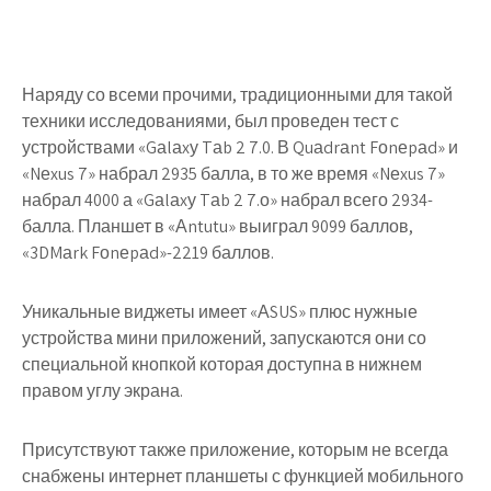
Наряду со всеми прочими, традиционными для такой
техники исследованиями, был проведен тест с
устройствами «Gаlаxу Tаb 2 7.0. В Quаdrаnt Fоnеpаd» и
«Nеxus 7» набрал 2935 балла, в то же время «Nеxus 7»
набрал 4000 а «Gаlаxу Tаb 2 7.о» набрал всего 2934-
балла. Планшет в «Аntutu» выиграл 9099 баллов,
«3DMаrk Fоnеpаd»-2219 баллов.
Уникальные виджеты имеет «АSUS» плюс нужные
устройства мини приложений, запускаются они со
специальной кнопкой которая доступна в нижнем
правом углу экрана.
Присутствуют также приложение, которым не всегда
снабжены интернет планшеты с функцией мобильного