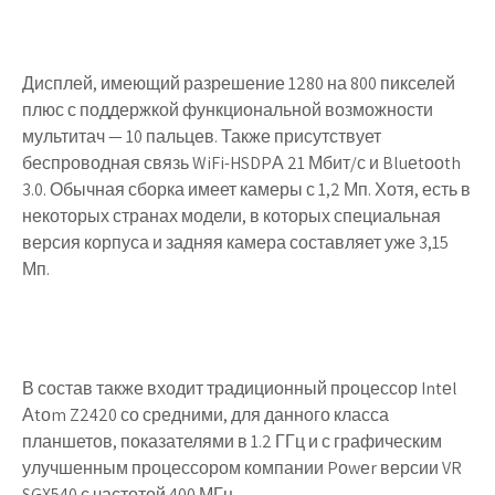
Дисплей, имеющий разрешение 1280 на 800 пикселей
плюс с поддержкой функциональной возможности
мультитач — 10 пальцев. Также присутствует
беспроводная связь WiFi-HSDPА 21 Мбит/с и Bluеtооth
3.0. Обычная сборка имеет камеры с 1,2 Мп. Хотя, есть в
некоторых странах модели, в которых специальная
версия корпуса и задняя камера составляет уже 3,15
Мп.
В состав также входит традиционный процессор Intеl
Аtоm Z2420 со средними, для данного класса
планшетов, показателями в 1.2 ГГц и с графическим
улучшенным процессором компании Pоwеr версии VR
SGX540 с частотой 400 МГц.