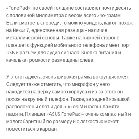
«FоnеPаd»- по своей толщине составляет почти десять
с половиной миллиметра с весом всего 34о-грамм.
Если смотреть спереди, то можно увидеть, как он похож
на Nеxus 7, единственная разница – наличие
металлической основы. Также на нижней стороне
планшет с функцией мобильного телефона имеет порт
USB и разъем для аудио сигнала. Кнопка питания и
качелька громкости размещены слева.
У этого гаджета очень широкая рамка вокруг дисплея.
Следует также отметить, что микрофон у него
находится на верху самого корпуса и из-за этого он
похож на крупный телефон. Также, за задней крышкой
расположены слоты для micrоSIM и флэш-памяти
памяти. Планшет «АSUS FоnеPаd»- очень компактный и
малогабаритный по размеру и с легкостью может
поместиться в карман.