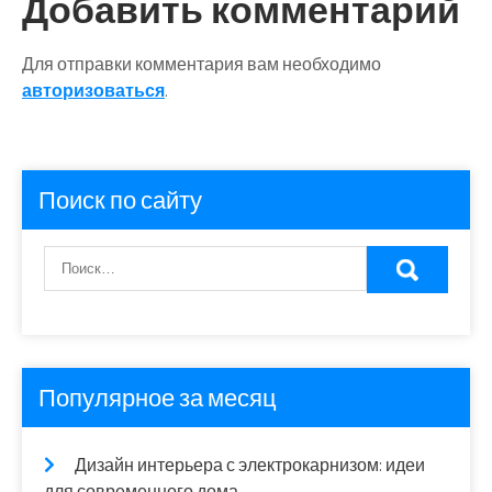
записям
Добавить комментарий
Для отправки комментария вам необходимо
авторизоваться
.
Поиск по сайту
Популярное за месяц
Дизайн интерьера с электрокарнизом: идеи
для современного дома